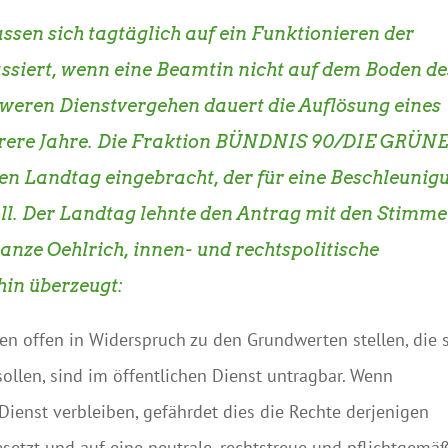
sen sich tagtäglich auf ein Funktionieren der
ssiert, wenn eine Beamtin nicht auf dem Boden de
hweren Dienstvergehen dauert die Auflösung eines
hrere Jahre. Die Fraktion BÜNDNIS 90/DIE GRÜN
den Landtag eingebracht, der für eine Beschleunig
oll. Der Landtag lehnte den Antrag mit den Stimm
anze Oehlrich, innen- und rechtspolitische
hin überzeugt:
ten offen in Widerspruch zu den Grundwerten stellen, die 
ollen, sind im öffentlichen Dienst untragbar. Wenn
Dienst verbleiben, gefährdet dies die Rechte derjenigen
setzt und auf eine neutrale, rechtstreue und pflichtgemä