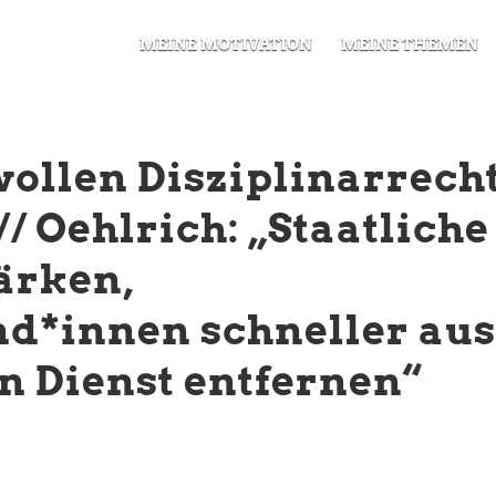
MEINE MOTIVATION
MEINE THEMEN
ollen Disziplinarrech
/ Oehlrich: „Staatliche
tärken,
nd*innen schneller au
n Dienst entfernen“