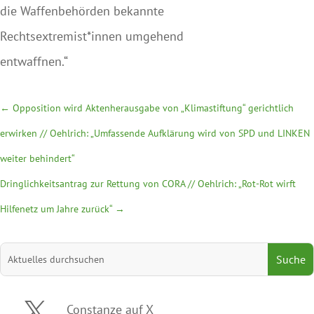
die Waffenbehörden bekannte
Rechtsextremist*innen umgehend
entwaffnen.“
←
Opposition wird Aktenherausgabe von „Klimastiftung“ gerichtlich
erwirken // Oehlrich: „Umfassende Aufklärung wird von SPD und LINKEN
weiter behindert“
Dringlichkeitsantrag zur Rettung von CORA // Oehlrich: „Rot-Rot wirft
Hilfenetz um Jahre zurück“
→
Suchen
nach:

Constanze auf X