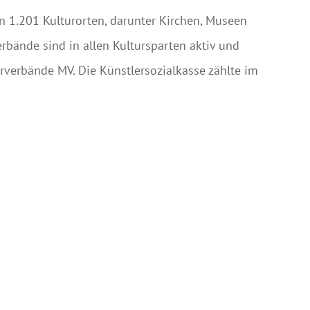
1.201 Kulturorten, darunter Kirchen, Museen
rbände sind in allen Kultursparten aktiv und
rverbände MV. Die Künstlersozialkasse zählte im
aus dem Land. Trotz dieser Vielfalt steht der
 langfristige Strategien und eine starke
 // Oehlrich: „Wir brauchen eine ressortübergreifende
en // Oehlrich: „Entgegen ihres Versprechens spart die
 sondern bei den Bürger*innen“
→