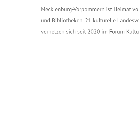
Mecklenburg-Vorpommern ist Heimat von 
und Bibliotheken. 21 kulturelle Landesve
vernetzen sich seit 2020 im Forum Kultu
Januar 2024 insgesamt 1.948 Versicherte 
Kulturbereich vor Herausforderungen, die
politische Unterstützung erfordern.
←
Anstieg rechtsextremer Straftaten um 66 Prozent
Gesamtstrategie gegen Rechtsextremismus“
SPD und LINKE sparen bei Menschen mit Behinderung
Landesregierung nun doch nicht zuerst beim Staat,